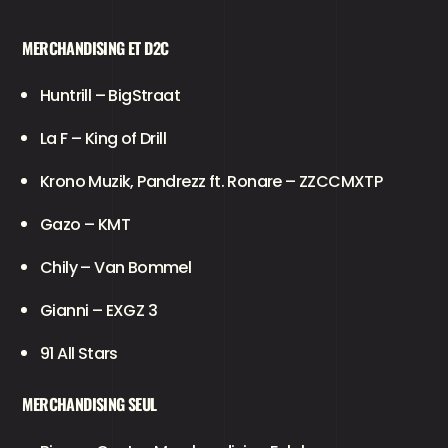
MERCHANDISING ET D2C
Huntrill – BigStraat
La F – King of Drill
Krono Muzik, Pandrezz ft. Ronare – ZZCCMXTP
Gazo – KMT
Chily – Van Bommel
Gianni – EXGZ 3
91 All Stars
MERCHANDISING SEUL