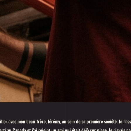
ller avec mon beau-frère, Jérémy, au sein de sa première société. Je l’ass
arti au Canada et j’ai rejoint un ami qui était déjà sur place. Je n’avais 