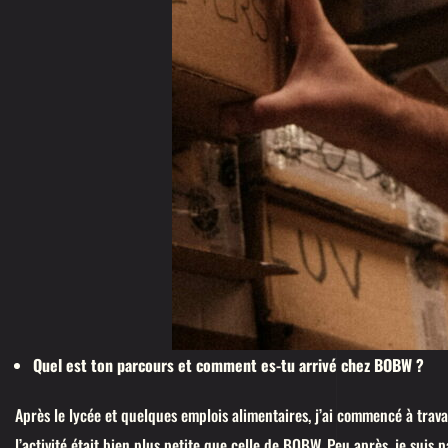
Quel est ton parcours et comment es-tu arrivé chez BOBW ?
Après le lycée et quelques emplois alimentaires, j’ai commencé à travai
l’activité était bien plus petite que celle de BOBW. Peu après, je suis p