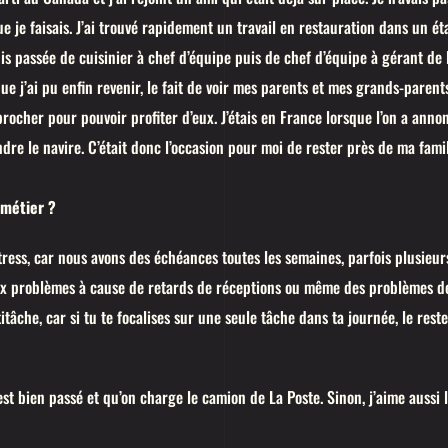
e je faisais. J’ai trouvé rapidement un travail en restauration dans un é
 suis passée de cuisinier à chef d’équipe puis de chef d’équipe à gérant de 
e j’ai pu enfin revenir, le fait de voir mes parents et mes grands-parent
pprocher pour pouvoir profiter d’eux. J’étais en France lorsque l’on a anno
ndre le navire. C’était donc l’occasion pour moi de rester près de ma fami
 métier ?
stress, car nous avons des échéances toutes les semaines, parfois plusieu
 aux problèmes à cause de retards de réceptions ou même des problèmes 
titâche, car si tu te focalises sur une seule tâche dans ta journée, le rest
st bien passé et qu’on charge le camion de La Poste. Sinon, j’aime aussi l